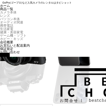
GoPro(ゴープロ)など人気カメラのレンタルはタビショット
ホーム
商品一覧
カメラ本体
レンズ
パソコン本体
オーディオ関連
携帯電話
生活家電
健康・美容家電
ゲーム機・ソフト
ホビー・キッズ
会社概要
お支払いと配送案内
保証規定
お問い合わせ
MENU