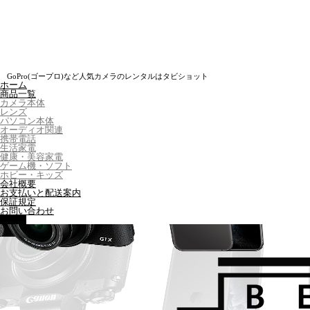
GoPro(ゴープロ)など人気カメラのレンタルはタビショット
ホーム
商品一覧
カメラ本体
レンズ
パソコン本体
オーディオ関連
携帯電話
生活家電
健康・美容家電
ゲーム機・ソフト
ホビー・キッズ
会社概要
お支払いと配送案内
保証規定
お問い合わせ
MENU